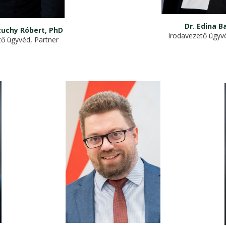
Dr. Edina B
Szuchy Róbert, PhD
Irodavezető ügyvé
tő ügyvéd, Partner